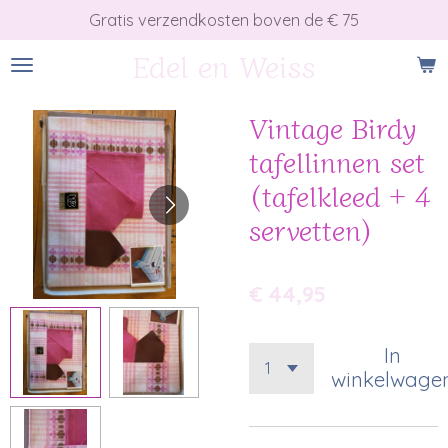
Gratis verzendkosten boven de € 75
Ga
direct
Edel en Weiss
naar
de
Vintage Birdy
hoofdinhoud
tafellinnen set
(tafelkleed + 4
servetten)
€ 44,95
In
winkelwage