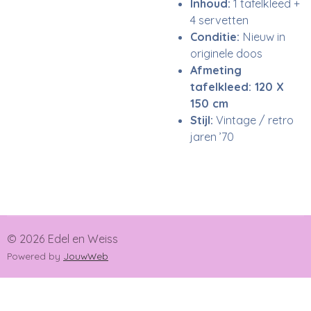
Inhoud:
1 tafelkleed +
4 servetten
Conditie:
Nieuw in
originele doos
Afmeting
tafelkleed: 120 X
150 cm
Stijl:
Vintage / retro
jaren ’70
© 2026 Edel en Weiss
Powered by
JouwWeb