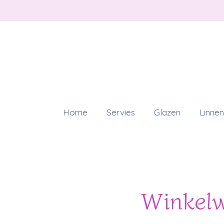
Ga
direct
naar
de
hoofdinhoud
Home
Servies
Glazen
Linnen
Winkel