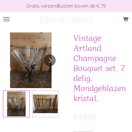
Gratis verzendkosten boven de € 75
Ga
direct
Edel en Weiss
naar
de
Vintage
hoofdinhoud
Artland
Champagne
Bouquet set. 7
delig.
Mondgeblazen
kristal.
€ 119,00